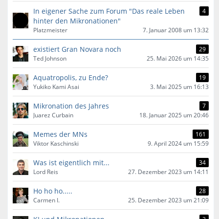
In eigener Sache zum Forum "Das reale Leben
4
hinter den Mikronationen"
Platzmeister
7. Januar 2008 um 13:32
existiert Gran Novara noch
29
Ted Johnson
25. Mai 2026 um 14:35
Aquatropolis, zu Ende?
19
Yukiko Kami Asai
3. Mai 2025 um 16:13
Mikronation des Jahres
7
Juarez Curbain
18. Januar 2025 um 20:46
Memes der MNs
161
Viktor Kaschinski
9. April 2024 um 15:59
Was ist eigentlich mit...
34
Lord Reis
27. Dezember 2023 um 14:11
Ho ho ho.....
28
Carmen I.
25. Dezember 2023 um 21:09