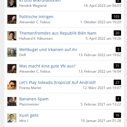
KI und Mikronationen
2
Hendrik Wegland
18. April 2023 um 04:03
Politische Intrigen
103
Alexander C. Fabius
1. Oktober 2022 um 16:20
Themenfremdes aus Republik Biên Nam
20
Hallvard II. Håkonsen
5. April 2022 um 19:26
Weltkugel und Irkanien auf ihr
3
DeR
13. Februar 2022 um 19:02
Was macht eine gute VN aus?
71
Alexander C. Fabius
13. Februar 2022 um 16:04
Let's Play Soleado (tropico)! Auf Android!
23
Finetta Mariel
12. März 2021 um 19:07
Bananen-Spam
1
Platzmeister
5. Februar 2021 um 13:22
Kush geht
16
Idris I.
10. Januar 2021 um 01:28