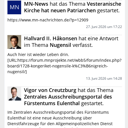
MN-News
hat das Thema
Vesteranische
Kirche hat neuen Patriarchen
gestartet.
https://www.mn-nachrichten.de/?p=12909
27. Juni 2026 um 17:22
Hallvard II. Håkonsen
hat eine Antwort
im Thema
Nugensil
verfasst.
Auch hier ist wieder Leben drin.
[URL:https://forum.mnprojekte.net/wbb5/forum/index.php?
board/1728-kongeriket-nogensile-k%C3%B6nigreich-
nugensil/]
13. Juni 2026 um 14:28
Vigor von Creutzburg
hat das Thema
Zentrales Ausschreibungsportal des
Fürstentums Eulenthal
gestartet.
Im Zentralen Ausschreibungsportal des Fürstentums
Eulenthal ist eine neue Ausschreibung über
Dienstfahrzeuge für den Allgemeinpolizeilichen Dienst