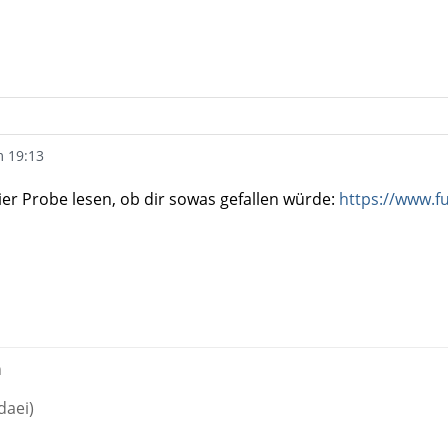
m 19:13
er Probe lesen, ob dir sowas gefallen würde:
https://www.f
n
daei)