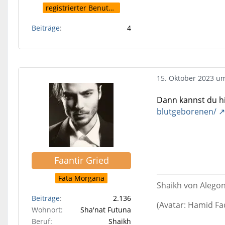
registrierter Benutzer
Beiträge
4
15. Oktober 2023 u
Dann kannst du hi
blutgeborenen/
Faantir Gried
Fata Morgana
Shaikh von Alego
Beiträge
2.136
(Avatar: Hamid Fa
Wohnort
Sha'nat Futuna
Beruf
Shaikh