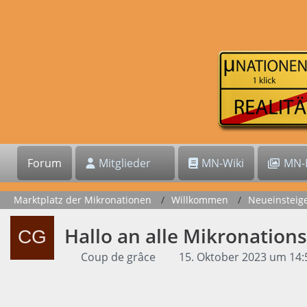
Forum
Mitglieder
MN-Wiki
MN-B
Marktplatz der Mikronationen
Willkommen
Neueinsteig
Hallo an alle Mikronation
Coup de grâce
15. Oktober 2023 um 14: