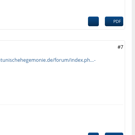
PDF
#7
utunischehegemonie.de/forum/index.ph…-