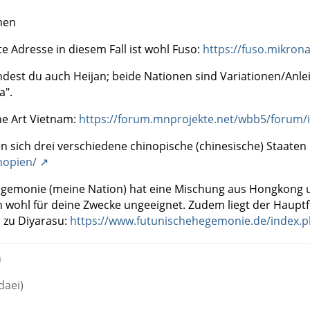
men
e Adresse in diesem Fall ist wohl Fuso:
https://fuso.mikron
ndest du auch Heijan; beide Nationen sind Variationen/Anlei
a".
ine Art Vietnam:
https://forum.mnprojekte.net/wbb5/foru
n sich drei verschiedene chinopische (chinesische) Staaten 
nopien/
gemonie (meine Nation) hat eine Mischung aus Hongkong un
wohl für deine Zwecke ungeeignet. Zudem liegt der Haupt
 zu Diyarasu:
https://www.futunischehegemonie.de/index.ph
n
daei)