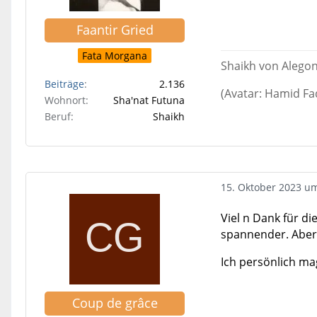
Faantir Gried
Fata Morgana
Shaikh von Alego
Beiträge
2.136
(Avatar: Hamid Fa
Wohnort
Sha'nat Futuna
Beruf
Shaikh
15. Oktober 2023 u
Viel n Dank für d
spannender. Aber 
Ich persönlich ma
Coup de grâce