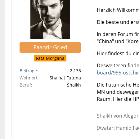
Herzlich Willkom
Die beste und erst
In deren Forum fi
"China" und "Kore
Faantir Gried
Hier findest du e
Fata Morgana
Desweiteren finde
Beiträge
2.136
board/995-ostchi
Wohnort
Sha'nat Futuna
Die Futunische He
Beruf
Shaikh
MN und deswegen 
Raum. Hier die HP
Shaikh von Alego
(Avatar: Hamid Fa