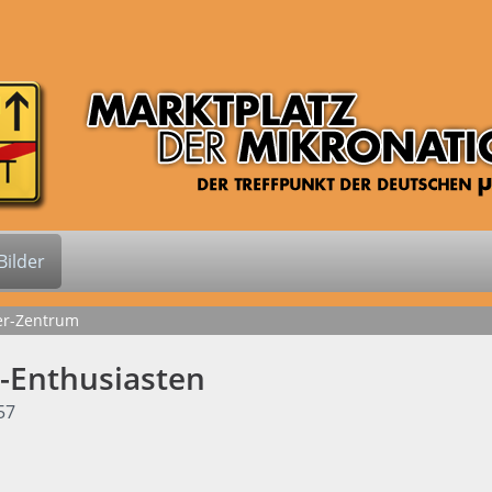
ilder
er-Zentrum
s-Enthusiasten
57