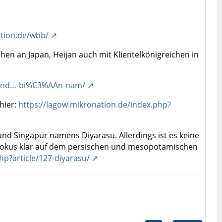
ation.de/wbb/
hen an Japan, Heijan auch mit Klientelkönigreichen in
m/ind…-bi%C3%AAn-nam/
hier:
https://lagow.mikronation.de/index.php?
d Singapur namens Diyarasu. Allerdings ist es keine
fokus klar auf dem persischen und mesopotamischen
p?article/127-diyarasu/