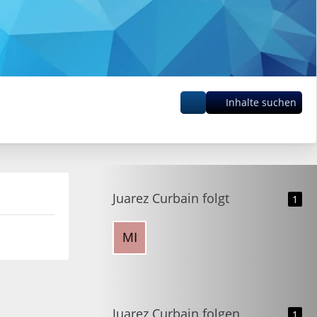
Inhalte suchen
Juarez Curbain folgt
1
Juarez Curbain folgen
1