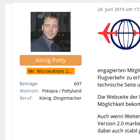
24. Juni 2019 um 17
König Potty
engagierten Mitgl
Mr. Micronations 2006
Flugverkehr zu er
Beiträge
607
technische Seite 
Wohnort
Potopia / Pottyland
Die Webseite der I
Beruf
König, Dingemacher
Möglichkeit bekom
Auch wenn Weitere
Version 2.0 marki
dabei auch stabil 