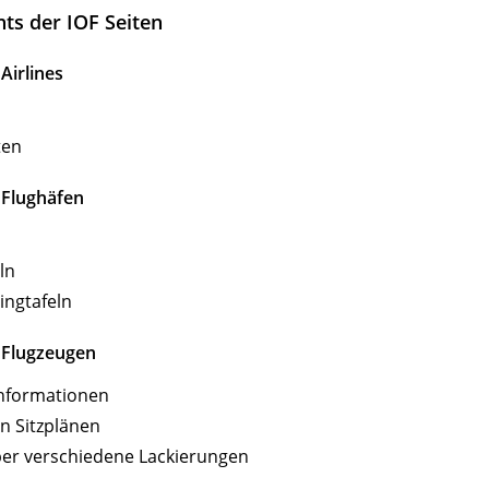
hts der IOF Seiten
Airlines
ten
 Flughäfen
ln
ingtafeln
 Flugzeugen
Informationen
n Sitzplänen
ber verschiedene Lackierungen