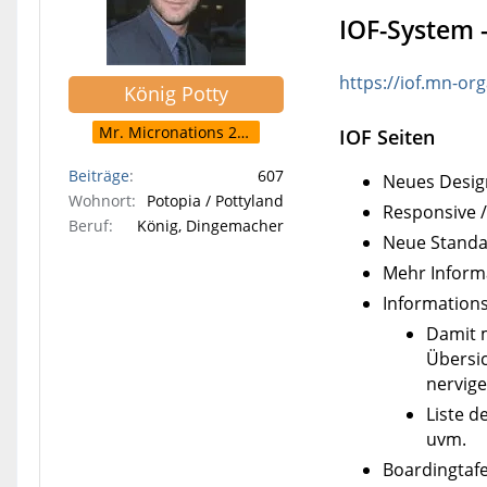
IOF-System -
https://iof.mn-or
König Potty
Mr. Micronations 2006
IOF Seiten
Beiträge
607
Neues Desig
Wohnort
Potopia / Pottyland
Responsive /
Beruf
König, Dingemacher
Neue Standa
Mehr Informa
Informations
Damit m
Übersic
nervig
Liste d
uvm.
Boardingtafe