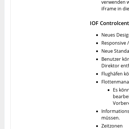
verwenden we
iFrame in di
IOF Controlcent
Neues Desig
Responsive /
Neue Standa
Benutzer kön
Direktor entf
Flughäfen kö
Flottenman
Es könn
bearbei
Vorbere
Informations
müssen.
Zeitzonen