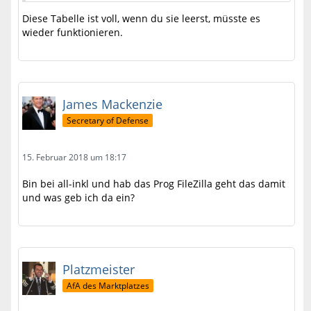
base.class.php (118)
Diese Tabelle ist voll, wenn du sie leerst, müsste es
wieder funktionieren.
php version:
5.5.38-nmm3
wcf version:
1.1.10 pl 2 (Tempest)
James Mackenzie
date:
Thu, 15 Feb 2018 14:44:43 +0000
Secretary of Defense
request:
/forum/index.php?page=Index
15. Februar 2018 um 18:17
referer:
Bin bei all-inkl und hab das Prog FileZilla geht das damit
und was geb ich da ein?
Stacktrace:
Code
Platzmeister
AfA des Marktplatzes