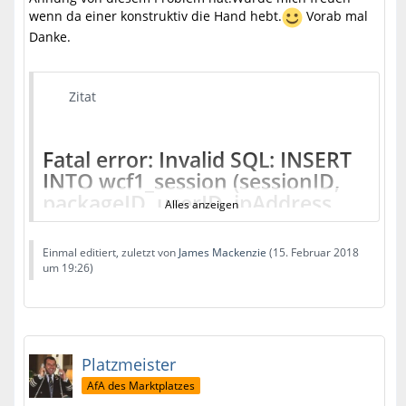
wenn da einer konstruktiv die Hand hebt.
Vorab mal
Danke.
Zitat
Fatal error: Invalid SQL: INSERT
INTO wcf1_session (sessionID,
packageID, userID, ipAddress,
Alles anzeigen
userAgent, lastActivityTime,
requestURI, requestMethod,
Einmal editiert, zuletzt von
James Mackenzie
(
15. Februar 2018
username) VALUES
um 19:26
)
('65c0ffb93d4997b1deb230a3e9e
You get more information about the problem in our
54024e2e241ba', 48, 0,
knowledge base:
http://www.woltlab.com/help/?
'178.200.234.94', 'Mozilla/5.0
code=1114
(Windows NT 6.2)
Platzmeister
AppleWebKit/537.22 (KHTML,
AfA des Marktplatzes
like Gecko)
Information: