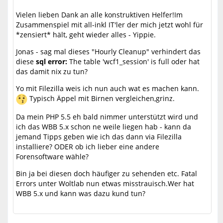
Vielen lieben Dank an alle konstruktiven Helfer!Im
Zusammenspiel mit all-inkl IT'ler der mich jetzt wohl für
*zensiert* hält, geht wieder alles - Yippie.
Jonas - sag mal dieses "Hourly Cleanup" verhindert das
diese
sql error:
The table 'wcf1_session' is full oder hat
das damit nix zu tun?
Yo mit Filezilla weis ich nun auch wat es machen kann.
Typisch Äppel mit Birnen vergleichen,grinz.
Da mein PHP 5.5 eh bald nimmer unterstützt wird und
ich das WBB 5.x schon ne weile liegen hab - kann da
jemand Tipps geben wie ich das dann via Filezilla
installiere? ODER ob ich lieber eine andere
Forensoftware wähle?
Bin ja bei diesen doch häufiger zu sehenden etc. Fatal
Errors unter Woltlab nun etwas misstrauisch.Wer hat
WBB 5.x und kann was dazu kund tun?