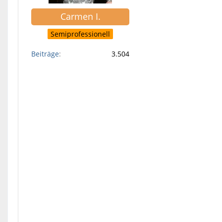
Carmen I.
Semiprofessionell
Beiträge
3.504