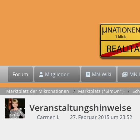
Forum
Mitglieder
MN-Wiki
MN-B
Marktplatz der Mikronationen
Marktplatz (*SimOn*)
Sch
Veranstaltungshinweise
Carmen I.
27. Februar 2015 um 23:52