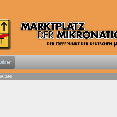
ilder
autafel