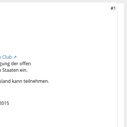
#1
5
y Club
agung der offen
 Staaten ein.
usland kann teilnehmen.
.2015