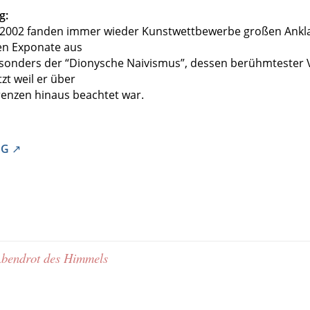
g:
t 2002 fanden immer wieder Kunstwettbewerbe großen Anklan
en Exponate aus
sonders der “Dionysche Naivismus”, dessen berühmtester V
tzt weil er über
enzen hinaus beachtet war.
NG
 Abendrot des Himmels