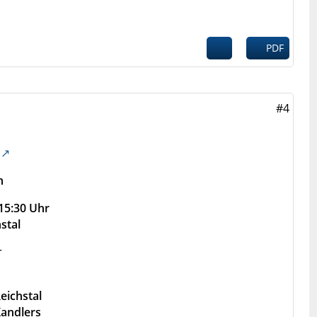
PDF
#4
n
15:30 Uhr
stal
r
eichstal
Kandlers