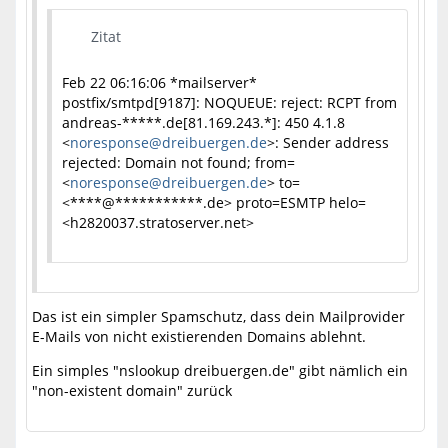
Zitat
Feb 22 06:16:06 *mailserver*
postfix/smtpd[9187]: NOQUEUE: reject: RCPT from
andreas-*****.de[81.169.243.*]: 450 4.1.8
<
noresponse@dreibuergen.de
>: Sender address
rejected: Domain not found; from=
<
noresponse@dreibuergen.de
> to=
<****@***********.de> proto=ESMTP helo=
<h2820037.stratoserver.net>
Das ist ein simpler Spamschutz, dass dein Mailprovider
E-Mails von nicht existierenden Domains ablehnt.
Ein simples "nslookup dreibuergen.de" gibt nämlich ein
"non-existent domain" zurück