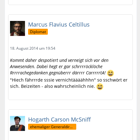
Marcus Flavius Celtillus
Diplomat
18. August 2014 um 19:54
Kommt daher despotiert und verneigt sich vor den
Anwesenden. Dabei hegt er gar schrrrröcklöche
Rrrrrachegedanken gegnüberrr därrrr CarrrrrtA!
"Hiech fährrrde sssie vernichtäääähhhn" so sschwört er
sich. Beizeiten - also wahrscheinlich nie.
Hogarth Carson McSniff
ehemaliger Generaldirektor