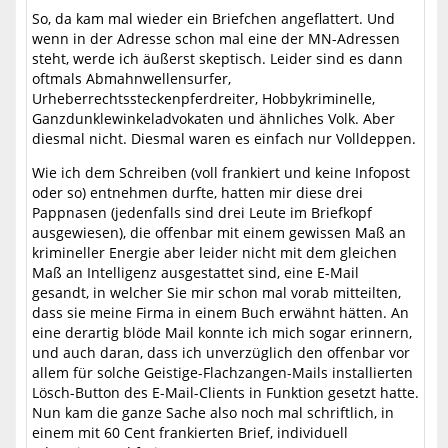
So, da kam mal wieder ein Briefchen angeflattert. Und
wenn in der Adresse schon mal eine der MN-Adressen
steht, werde ich äußerst skeptisch. Leider sind es dann
oftmals Abmahnwellensurfer,
Urheberrechtssteckenpferdreiter, Hobbykriminelle,
Ganzdunklewinkeladvokaten und ähnliches Volk. Aber
diesmal nicht. Diesmal waren es einfach nur Volldeppen.
Wie ich dem Schreiben (voll frankiert und keine Infopost
oder so) entnehmen durfte, hatten mir diese drei
Pappnasen (jedenfalls sind drei Leute im Briefkopf
ausgewiesen), die offenbar mit einem gewissen Maß an
krimineller Energie aber leider nicht mit dem gleichen
Maß an Intelligenz ausgestattet sind, eine E-Mail
gesandt, in welcher Sie mir schon mal vorab mitteilten,
dass sie meine Firma in einem Buch erwähnt hätten. An
eine derartig blöde Mail konnte ich mich sogar erinnern,
und auch daran, dass ich unverzüglich den offenbar vor
allem für solche Geistige-Flachzangen-Mails installierten
Lösch-Button des E-Mail-Clients in Funktion gesetzt hatte.
Nun kam die ganze Sache also noch mal schriftlich, in
einem mit 60 Cent frankierten Brief, individuell