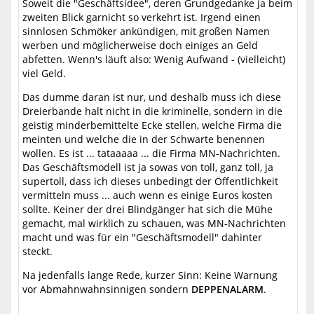
Soweit die "Geschäftsidee", deren Grundgedanke ja beim
zweiten Blick garnicht so verkehrt ist. Irgend einen
sinnlosen Schmöker ankündigen, mit großen Namen
werben und möglicherweise doch einiges an Geld
abfetten. Wenn's läuft also: Wenig Aufwand - (vielleicht)
viel Geld.
Das dumme daran ist nur, und deshalb muss ich diese
Dreierbande halt nicht in die kriminelle, sondern in die
geistig minderbemittelte Ecke stellen, welche Firma die
meinten und welche die in der Schwarte benennen
wollen. Es ist ... tataaaaa ... die Firma MN-Nachrichten.
Das Geschäftsmodell ist ja sowas von toll, ganz toll, ja
supertoll, dass ich dieses unbedingt der Öffentlichkeit
vermitteln muss ... auch wenn es einige Euros kosten
sollte. Keiner der drei Blindgänger hat sich die Mühe
gemacht, mal wirklich zu schauen, was MN-Nachrichten
macht und was für ein "Geschäftsmodell" dahinter
steckt.
Na jedenfalls lange Rede, kurzer Sinn: Keine Warnung
vor Abmahnwahnsinnigen sondern
DEPPENALARM
.