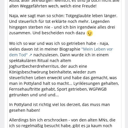
Attila, alter Sex-Burger! Mensch, es sind ja doch nicht alle
alten Weggefährten wech, welch eine Freude!
Naja, wie sagt man so schön: Totgeglaubte leben länger.
Und steuerlich für tot erklärte noch mehr. Legenden
hingegen sterben nie - und ich bin irgendwie alles drei
zusammen. Und bescheiden noch dazu
Wo ich so war und was ich so getrieben habe - naja,
vieles davon ist in meiner Biographie
"Mein Leben vor
dem Tod"
nachzulesen. Dann wurde ich in einem
spektakulären Ritual nach altem
Joghurtbecherdreherritus, der auch eine
Königsbeschwörung beinhaltete, wieder zum
steuerlichen Leben erweckt und habe das gemacht, was
man in Pottyland halt so macht... Lyriklesungen gehalten,
Fernsehauftritte gehabt, Sport getrieben, WGFWGB
getrunken und und und...
In Pottyland ist richtig viel los derzeit, das muss man
gesehen haben!
Allerdings bin ich erschrocken - von den alten MNs, die
ich so regelmäßig besucht habe, gibt es ja kaum noch